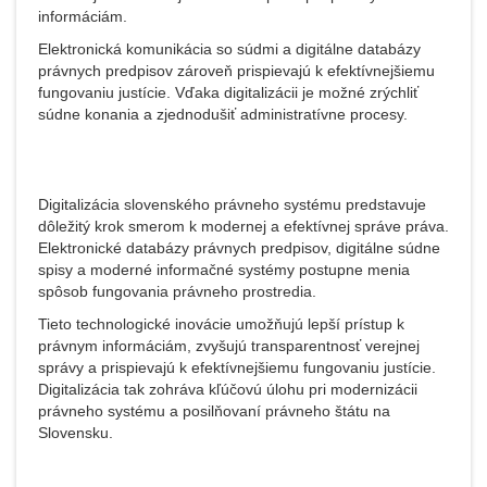
informáciám.
Elektronická komunikácia so súdmi a digitálne databázy
právnych predpisov zároveň prispievajú k efektívnejšiemu
fungovaniu justície. Vďaka digitalizácii je možné zrýchliť
súdne konania a zjednodušiť administratívne procesy.
Digitalizácia slovenského právneho systému predstavuje
dôležitý krok smerom k modernej a efektívnej správe práva.
Elektronické databázy právnych predpisov, digitálne súdne
spisy a moderné informačné systémy postupne menia
spôsob fungovania právneho prostredia.
Tieto technologické inovácie umožňujú lepší prístup k
právnym informáciám, zvyšujú transparentnosť verejnej
správy a prispievajú k efektívnejšiemu fungovaniu justície.
Digitalizácia tak zohráva kľúčovú úlohu pri modernizácii
právneho systému a posilňovaní právneho štátu na
Slovensku.