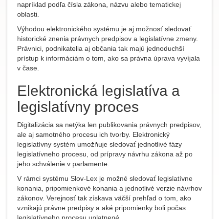
napríklad podľa čísla zákona, názvu alebo tematickej
oblasti.
Výhodou elektronického systému je aj možnosť sledovať
historické znenia právnych predpisov a legislatívne zmeny.
Právnici, podnikatelia aj občania tak majú jednoduchší
prístup k informáciám o tom, ako sa právna úprava vyvíjala
v čase.
Elektronická legislatíva a
legislatívny proces
Digitalizácia sa netýka len publikovania právnych predpisov,
ale aj samotného procesu ich tvorby. Elektronický
legislatívny systém umožňuje sledovať jednotlivé fázy
legislatívneho procesu, od prípravy návrhu zákona až po
jeho schválenie v parlamente.
V rámci systému Slov-Lex je možné sledovať legislatívne
konania, pripomienkové konania a jednotlivé verzie návrhov
zákonov. Verejnosť tak získava väčší prehľad o tom, ako
vznikajú právne predpisy a aké pripomienky boli počas
legislatívneho procesu uplatnené.