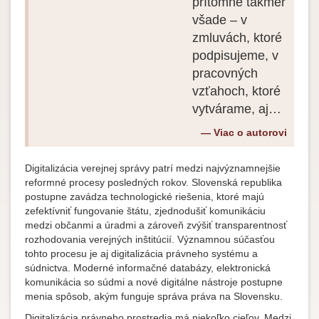
prítomné takmer
všade – v
zmluvách, ktoré
podpisujeme, v
pracovných
vzťahoch, ktoré
vytvárame, aj…
Viac o autorovi
Digitalizácia verejnej správy patrí medzi najvýznamnejšie
reformné procesy posledných rokov. Slovenská republika
postupne zavádza technologické riešenia, ktoré majú
zefektívniť fungovanie štátu, zjednodušiť komunikáciu
medzi občanmi a úradmi a zároveň zvýšiť transparentnosť
rozhodovania verejných inštitúcií. Významnou súčasťou
tohto procesu je aj digitalizácia právneho systému a
súdnictva. Moderné informačné databázy, elektronická
komunikácia so súdmi a nové digitálne nástroje postupne
menia spôsob, akým funguje správa práva na Slovensku.
Digitalizácia právneho prostredia má niekoľko cieľov. Medzi