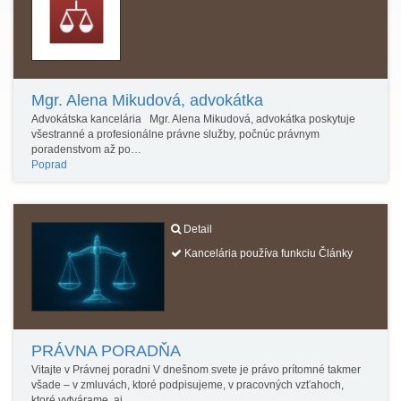
Mgr. Alena Mikudová, advokátka
Advokátska kancelária Mgr. Alena Mikudová, advokátka poskytuje
všestranné a profesionálne právne služby, počnúc právnym
poradenstvom až po…
Poprad
Detail
Kancelária používa funkciu Články
PRÁVNA PORADŇA
Vitajte v Právnej poradni V dnešnom svete je právo prítomné takmer
všade – v zmluvách, ktoré podpisujeme, v pracovných vzťahoch,
ktoré vytvárame, aj…