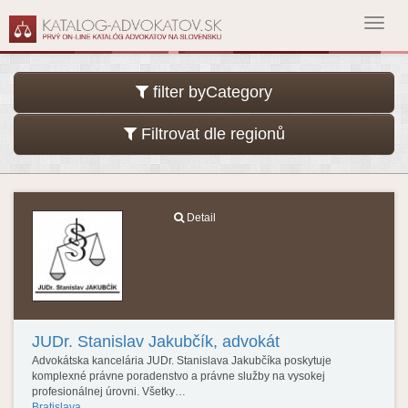
Toggl
navig
filter byCategory
Filtrovat dle regionů
Detail
JUDr. Stanislav Jakubčík, advokát
Advokátska kancelária JUDr. Stanislava Jakubčíka poskytuje
komplexné právne poradenstvo a právne služby na vysokej
profesionálnej úrovni. Všetky…
Bratislava