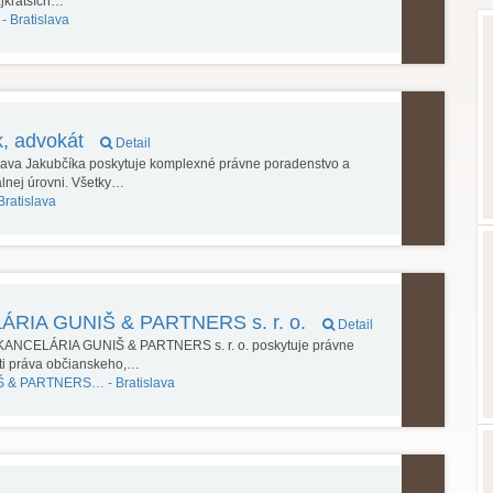
ajkratších…
 -
Bratislava
k, advokát
Detail
slava Jakubčíka poskytuje komplexné právne poradenstvo a
álnej úrovni. Všetky…
Bratislava
IA GUNIŠ & PARTNERS s. r. o.
Detail
ANCELÁRIA GUNIŠ & PARTNERS s. r. o. poskytuje právne
sti práva občianskeho,…
Š & PARTNERS… -
Bratislava