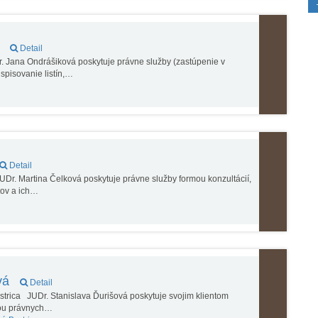
á
Detail
 Jana Ondrášiková poskytuje právne služby (zastúpenie v
spisovanie listín,…
Detail
r. Martina Čelková poskytuje právne služby formou konzultácií,
tov a ich…
ová
Detail
trica JUDr. Stanislava Ďurišová poskytuje svojim klientom
mou právnych…