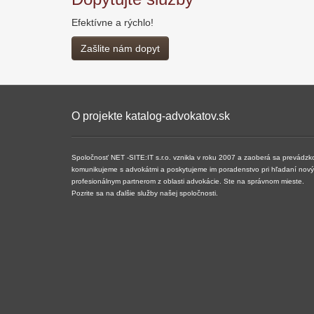
Efektívne a rýchlo!
Zašlite nám dopyt
O projekte katalog-advokatov.sk
Spoločnosť NET -SITE:IT s.r.o. vznikla v roku 2007 a ​​zaoberá sa prevádzk
komunikujeme s advokátmi a poskytujeme im poradenstvo pri hľadaní nových 
profesionálnym partnerom z oblasti advokácie. Ste na správnom mieste.
Pozrite sa na ďalšie služby našej spoločnosti.