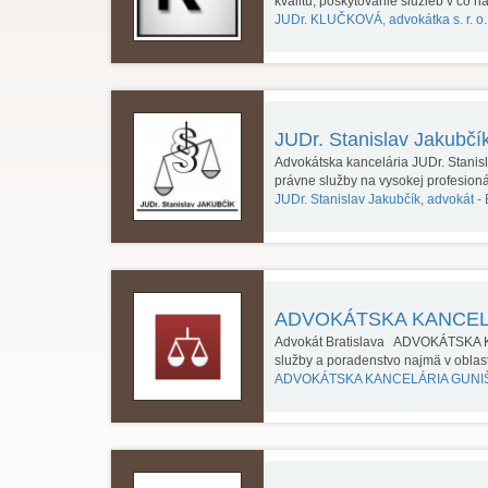
kvalitu, poskytovanie služieb v čo n
JUDr. KLUČKOVÁ, advokátka s. r. o.
JUDr. Stanislav Jakubčí
Advokátska kancelária JUDr. Stani
právne služby na vysokej profesion
JUDr. Stanislav Jakubčík, advokát -
ADVOKÁTSKA KANCELÁR
Advokát Bratislava ADVOKÁTSKA K
služby a poradenstvo najmä v obla
ADVOKÁTSKA KANCELÁRIA GUNI