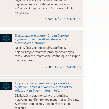
Digitalizácia verejnej správy patrí medzi
najvýznamnejšie modernizačné procesy v
súčasnom fungovaní štátu. Jednou z oblastí, v
ktorej sa…
Autor:
PRÁVNA PORADŇA
Digitalizácia slovenského právneho
systému: využitie AI asistentov na
slovenských súdoch
Digitalizácia verejnej správy patrí medzi
najdôležitejšie reformné procesy posledných
rokov. Moderné informačné technológie postupne
menia spôsob…
Autor:
PRÁVNA PORADŇA
Digitalizácia slovenského právneho
systému: projekt Slov-Lex a moderný
prístup k právnym informáciám
Digitalizácia verejnej správy je jedným z
najvýznamnejších trendov modernej správy štátu.
Slovenská republika v posledných rokoch
realizuje…