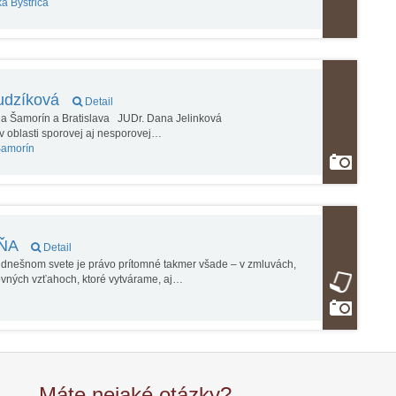
á Bystrica
Dudzíková
Detail
ia Šamorín a Bratislava JUDr. Dana Jelinková
v oblasti sporovej aj nesporovej…
amorín
DŇA
Detail
V dnešnom svete je právo prítomné takmer všade – v zmluvách,
ovných vzťahoch, ktoré vytvárame, aj…
Máte nejaké otázky?