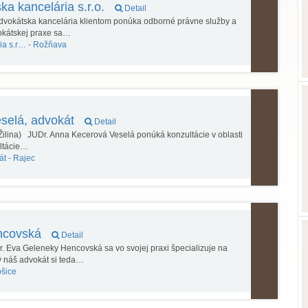
a kancelária s.r.o.
Detail
vokátska kancelária klientom ponúka odborné právne služby a
okátskej praxe sa…
ia s.r… -
Rožňava
selá, advokát
Detail
Žilina) JUDr. Anna Kecerová Veselá ponúká konzultácie v oblasti
ultácie…
át -
Rajec
ncovská
Detail
 Eva Geleneky Hencovská sa vo svojej praxi špecializuje na
 náš advokát si teda…
šice