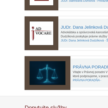
JUDr. Stanislava Ďurišová -
Považsk
JUDr. Dana Jelinková 
Advokátska a správcovská kancelár
Dudzíková poskytuje právne služby 
JUDr. Dana Jelinková Dudzíková -
Š
PRÁVNA PORA
Vitajte v Právnej poradni 
ktoré podpisujeme, v prac
PRÁVNA PORADŇA -
Dopytujte služby