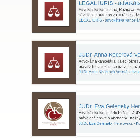
LEGAL IURIS - advokátsk
Advokátska kancelária, Rožňava Ad
súvisiace poradenstvo. V rámci adv
LEGAL IURIS - advokátska kancelár
JUDr. Anna Kecerová Ve
Advokátna kancelária Rajec (okres 
právnych otázok, pričomž tyto konz
JUDr. Anna Kecerová Veselá, advok
JUDr. Eva Geleneky He
Advokátska kancelária Košice JUDr.
právo občianske a obchodné. Každý
JUDr. Eva Geleneky Hencovská -
Ko