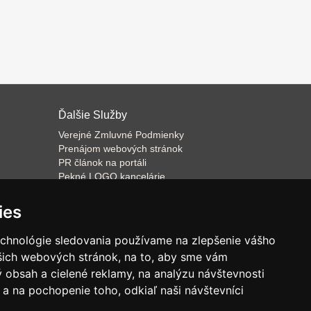
Ďalšie Služby
Verejné Zmluvné Podmienky
Prenájom webových stránok
PR článok na portáli
Pekné LOGO kancelárie
ateľa
Napíšeme odborný text
Školenie predaja
ies
Databázový software k prenájmu
echnológie sledovania používame na zlepšenie vášho
ašich webových stránok, na to, aby sme vám
 obsah a cielené reklamy, na analýzu návštevnosti
a na pochopenie toho, odkiaľ naši návštevníci