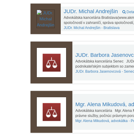
JUDr. Michal Andrejšin
Deta
Advokátska kancelária Bratislava(www.akm
spoločností v zahraničí, správa spoločnost
JUDr. Michal Andrejšin -
Bratislava
JUDr. Barbora Jasenov
Advokátska kancelária Senec JUDr
podnikateľským subjektom so zame
JUDr. Barbora Jasenovcová -
Sene
Mgr. Alena Mikudová, a
Advokátska kancelária Mgr. Alena M
právne služby, počnúc právnym po
Mgr. Alena Mikudová, advokátka -
P