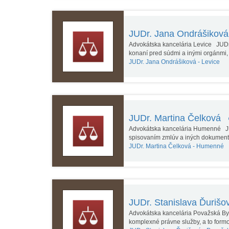
JUDr. Jana Ondrášikov
Advokátska kancelária Levice JUDr.
konaní pred súdmi a inými orgánmi, 
JUDr. Jana Ondrášiková -
Levice
JUDr. Martina Čelková
Advokátska kancelária Humenné JUD
spisovaním zmlúv a iných dokumen
JUDr. Martina Čelková -
Humenné
JUDr. Stanislava Ďuriš
Advokátska kancelária Považská Bys
komplexné právne služby, a to for