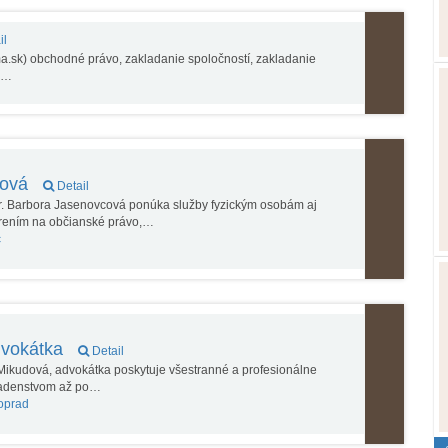
il
a.sk) obchodné právo, zakladanie spoločností, zakladanie
í,…
cová
Detail
. Barbora Jasenovcová ponúka služby fyzickým osobám aj
rením na občianské právo,…
c
dvokátka
Detail
ikudová, advokátka poskytuje všestranné a profesionálne
radenstvom až po…
oprad