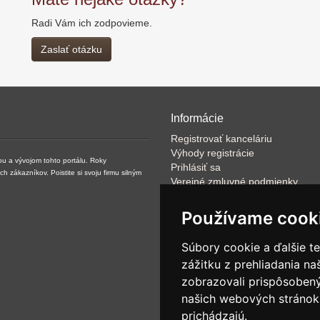
Radi Vám ich zodpovieme.
Zaslať otázku
Informácie
Registrovať kanceláriu
Výhody registrácie
ou a vývojom tohto portálu. Roky
Prihlásiť sa
zákazníkov. Poistite si svoju firmu silným
Verejné zmluvné podmienky
Klientské podmienky prevádzkov
VOP
Používame cook
FAQ
Články
Súbory cookie a ďalšie t
Rýchle vyhľadávanie
zážitku z prehliadania n
Partneri
zobrazovali prispôsobený
Ponuka pre mediálne agentúry
NET -SITE:IT s.r.o.
našich webových stránok 
prichádzajú.