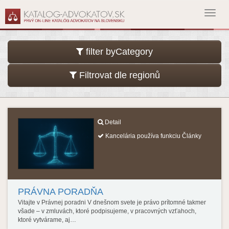
Toggl
navig
filter byCategory
Filtrovat dle regionů
Detail
Kancelária používa funkciu Články
PRÁVNA PORADŇA
Vitajte v Právnej poradni V dnešnom svete je právo prítomné takmer
všade – v zmluvách, ktoré podpisujeme, v pracovných vzťahoch,
ktoré vytvárame, aj…