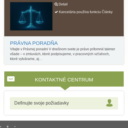
Detail
Kancelária používa funkciu Články
PRÁVNA PORADŇA
Vitajte v Právnej poradni V dnešnom svete je právo prítomné takmer
všade – v zmluvách, ktoré podpisujeme, v pracovných vzťahoch,
ktoré vytvárame, aj…
KONTAKTNÉ CENTRUM
Definujte svoje požiadavky