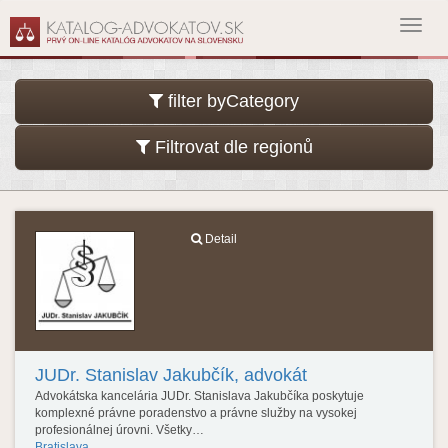
Toggl
navig
filter byCategory
Filtrovat dle regionů
Detail
JUDr. Stanislav Jakubčík, advokát
Advokátska kancelária JUDr. Stanislava Jakubčíka poskytuje
komplexné právne poradenstvo a právne služby na vysokej
profesionálnej úrovni. Všetky…
Bratislava