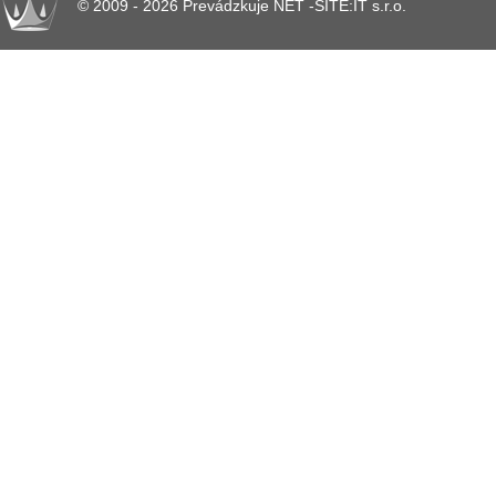
© 2009 - 2026 Prevádzkuje NET -SITE:IT s.r.o.