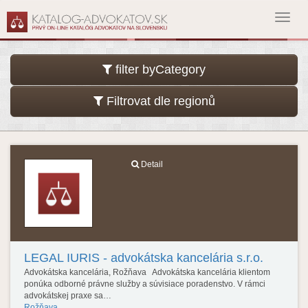
Toggl
navig
filter byCategory
Filtrovat dle regionů
Detail
LEGAL IURIS - advokátska kancelária s.r.o.
Advokátska kancelária, Rožňava Advokátska kancelária klientom
ponúka odborné právne služby a súvisiace poradenstvo. V rámci
advokátskej praxe sa…
Rožňava