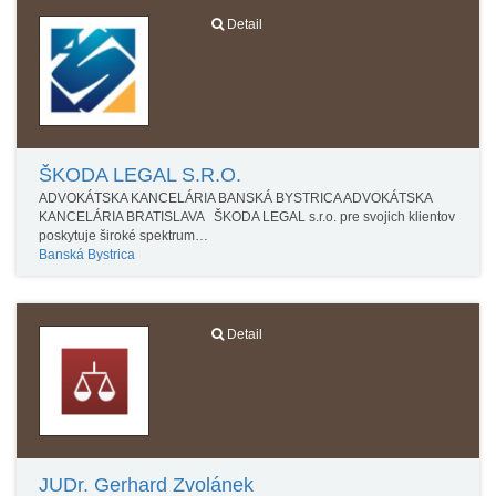
Detail
ŠKODA LEGAL S.R.O.
ADVOKÁTSKA KANCELÁRIA BANSKÁ BYSTRICA ADVOKÁTSKA
KANCELÁRIA BRATISLAVA ŠKODA LEGAL s.r.o. pre svojich klientov
poskytuje široké spektrum…
Banská Bystrica
Detail
JUDr. Gerhard Zvolánek