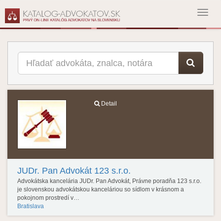
Toggl
navig
Detail
JUDr. Pan Advokát 123 s.r.o.
Advokátska kancelária JUDr. Pan Advokát, Právne poradňa 123 s.r.o.
je slovenskou advokátskou kanceláriou so sídlom v krásnom a
pokojnom prostredí v…
Bratislava