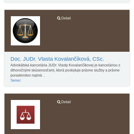
Detail
Doc. JUDr. Vlasta Kovalančíková, CSc.
Advokátska kancelária JUDr. Vlasty Kovalančíkovej je kanceláriou s
dlhoročnými skúsenosťami, ktorá poskytuje právne služby a právne
poradenstvo najmä…
Senec
Detail