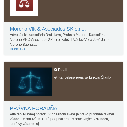
Moreno Vlk & Asociados SK s.r.o.
Advokátska kancelária Bratislava, Praha a Madrid Kanceláriu
Moreno Vlk & Asociados SK s.r.o. založili Václav Vlk a José Julio
Moreno Baena.…
Bratislava
Detail
Kancelária používa funkciu Články
PRÁVNA PORADŇA
Vitajte v Právnej poradni V dnešnom svete je právo prítomné takmer
všade – v zmluvách, ktoré podpisujeme, v pracovných vzťahoch,
ktoré vytvárame, aj…