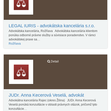
LEGAL IURIS - advokátska kancelária s.r.o.
Advokátska kancelária, Rožňava Advokátska kancelária klientom
ponúka odborné právne služby a súvisiace poradenstvo. V rámci
advokátskej praxe sa…
Rožňava
Detail
JUDr. Anna Kecerová Veselá, advokát
Advokátna kancelária Rajec (okres Žilina) JUDr. Anna Kecerová
Veselá ponúká konzultácie v oblasti právnych otázok, pričomž tyto
konzultácie…