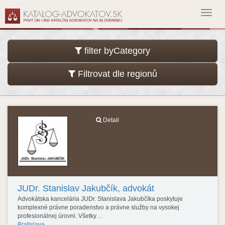
Toggl
navig
filter byCategory
Filtrovat dle regionů
Detail
JUDr. Stanislav Jakubčík, advokát
Advokátska kancelária JUDr. Stanislava Jakubčíka poskytuje
komplexné právne poradenstvo a právne služby na vysokej
profesionálnej úrovni. Všetky…
Bratislava