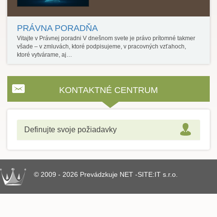
PRÁVNA PORADŇA
Vitajte v Právnej poradni V dnešnom svete je právo prítomné takmer
všade – v zmluvách, ktoré podpisujeme, v pracovných vzťahoch,
ktoré vytvárame, aj…
KONTAKTNÉ CENTRUM
Definujte svoje požiadavky
© 2009 - 2026 Prevádzkuje NET -SITE:IT s.r.o.