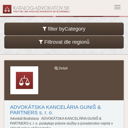
Toggl
navig
filter byCategory
Filtrovat dle regionů
Detail
ADVOKÁTSKA KANCELÁRIA GUNIŠ &
PARTNERS s. r. o.
Advokát Bratislava ADVOKÁTSKA KANCELÁRIA GUNIŠ &
PARTNERS s. r. o. poskytuje právne služby a poradenstvo najmä v