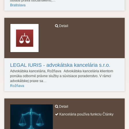
oblasti práva občianskeho,…
Bratislava
Detail
LEGAL IURIS - advokátska kancelária s.r.o.
Advokátska kancelária, Rožňava Advokátska kancelária klientom
ponúka odborné právne služby a súvisiace poradenstvo. V rámci
advokátskej praxe sa…
Rožňava
Detail
Kancelária používa funkciu Články