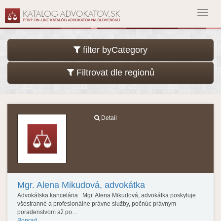
Toggl
navig
filter byCategory
Filtrovat dle regionů
Detail
Mgr. Alena Mikudová, advokátka
Advokátska kancelária Mgr. Alena Mikudová, advokátka poskytuje
všestranné a profesionálne právne služby, počnúc právnym
poradenstvom až po…
Poprad