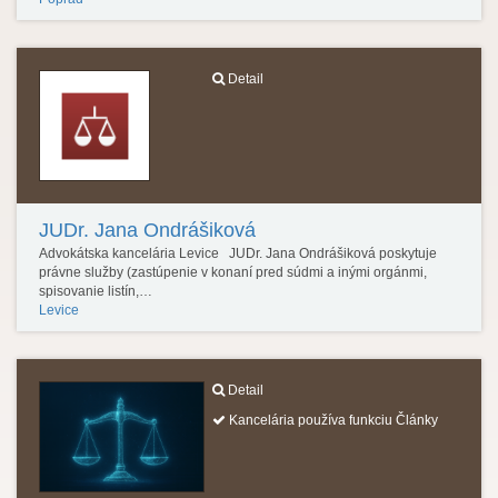
Detail
JUDr. Jana Ondrášiková
Advokátska kancelária Levice JUDr. Jana Ondrášiková poskytuje
právne služby (zastúpenie v konaní pred súdmi a inými orgánmi,
spisovanie listín,…
Levice
Detail
Kancelária používa funkciu Články