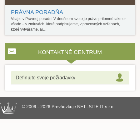
PRÁVNA PORADŇA
Vitajte v Právnej poradni V dnešnom svete je právo prítomné takmer
všade – v zmluvách, ktoré podpisujeme, v pracovných vzťahoch,
ktoré vytvárame, aj…
KONTAKTNÉ CENTRUM
Definujte svoje požiadavky
© 2009 - 2026 Prevádzkuje NET -SITE:IT s.r.o.