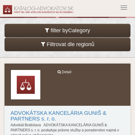
Toggl
navig
filter byCategory
Filtrovat dle regionů
Detail
ADVOKÁTSKA KANCELÁRIA GUNIŠ &
PARTNERS s. r. o.
Advokát Bratislava ADVOKÁTSKA KANCELÁRIA GUNIŠ &
PARTNERS s. r. o. poskytuje právne služby a poradenstvo najmä v