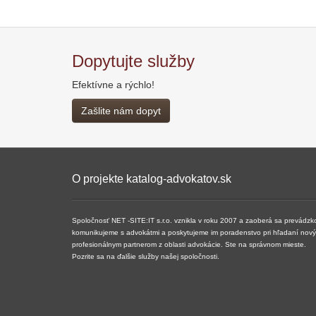
Dopytujte služby
Efektívne a rýchlo!
Zašlite nám dopyt
O projekte katalog-advokatov.sk
Spoločnosť NET -SITE:IT s.r.o. vznikla v roku 2007 a ​​zaoberá sa prevádzk
komunikujeme s advokátmi a poskytujeme im poradenstvo pri hľadaní nových 
profesionálnym partnerom z oblasti advokácie. Ste na správnom mieste.
Pozrite sa na ďalšie služby našej spoločnosti.