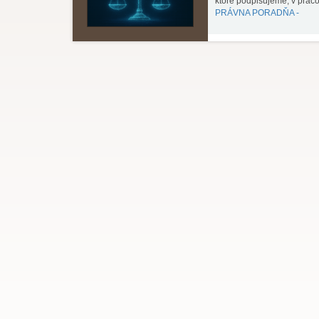
ktoré podpisujeme, v prac
PRÁVNA PORADŇA -