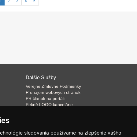
1
2
3
4
5
Ďalšie Služby
Verejné Zmluvné Podmienky
Prenájom webových stránok
PR článok na portáli
Pekné LOGO kancelárie
ateľa
Napíšeme odborný text
Školenie predaja
ies
Databázový software k prenájmu
echnológie sledovania používame na zlepšenie vášho