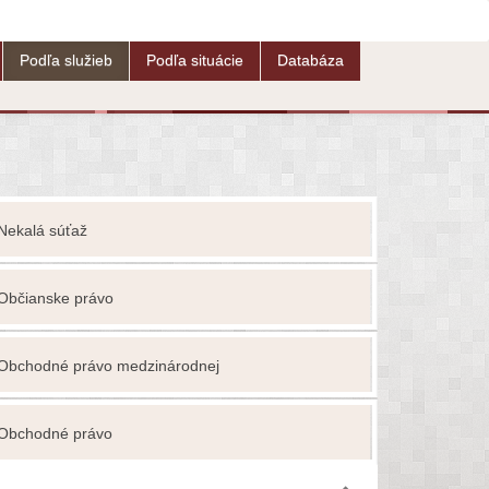
Podľa služieb
Podľa situácie
Databáza
Nekalá súťaž
Ochrana ho
Občianske právo
Ochrana os
Obchodné právo medzinárodnej
Ochrana o
Ochrana p
Obchodné právo
vlastníctva