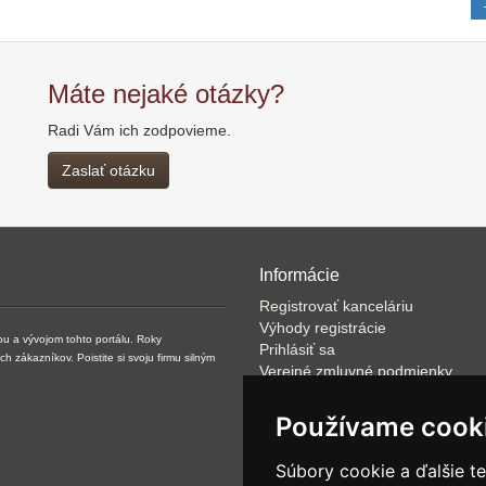
Máte nejaké otázky?
Radi Vám ich zodpovieme.
Zaslať otázku
Informácie
Registrovať kanceláriu
Výhody registrácie
ou a vývojom tohto portálu. Roky
Prihlásiť sa
zákazníkov. Poistite si svoju firmu silným
Verejné zmluvné podmienky
Klientské podmienky prevádzkov
VOP
Používame cook
FAQ
Články
Súbory cookie a ďalšie t
Rýchle vyhľadávanie