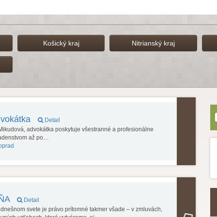
Košický kraj
Nitrianský kraj
dvokátka
Detail
ikudová, advokátka poskytuje všestranné a profesionálne
radenstvom až po…
oprad
DŇA
Detail
V dnešnom svete je právo prítomné takmer všade – v zmluvách,