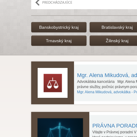
Banskobystrický kraj
Bratislavský kraj
Trnavský kraj
Žilinský kraj
Mgr. Alena Mikudová, a
Advokátska kancelária Mgr. Alena M
právne služby, počnúc právnym po
Mgr. Alena Mikudová, advokátka -
P
PRÁVNA PORA
Vitajte v Právnej poradni 