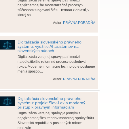
Digitalizácia verejnej správy patrí medzi
najvýznamnejšie modernizačné procesy v
súčasnom fungovaní štátu. Jednou z oblastí, v
ktorej sa…
Autor:
PRÁVNA PORADŇA
Digitalizácia slovenského právneho
systému: využitie AI asistentov na
slovenských súdoch
Digitalizácia verejnej správy patrí medzi
najdôležitejšie reformné procesy posledných
rokov. Moderné informačné technológie postupne
menia spôsob…
Autor:
PRÁVNA PORADŇA
Digitalizácia slovenského právneho
systému: projekt Slov-Lex a moderný
prístup k právnym informáciám
Digitalizácia verejnej správy je jedným z
najvýznamnejších trendov modernej správy štátu.
Slovenská republika v posledných rokoch
realizuje…