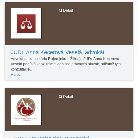
Detail
JUDr. Anna Kecerová Veselá, advokát
Advokátna kancelária Rajec (okres Žilina) JUDr. Anna Kecerová
Veselá ponúká konzultácie v oblasti právnych otázok, pričomž tyto
konzultácie…
Rajec
Detail