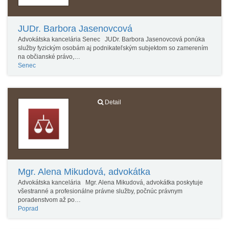
JUDr. Barbora Jasenovcová
Advokátska kancelária Senec JUDr. Barbora Jasenovcová ponúka
služby fyzickým osobám aj podnikateľským subjektom so zamerením
na občianské právo,…
Senec
Detail
Mgr. Alena Mikudová, advokátka
Advokátska kancelária Mgr. Alena Mikudová, advokátka poskytuje
všestranné a profesionálne právne služby, počnúc právnym
poradenstvom až po…
Poprad