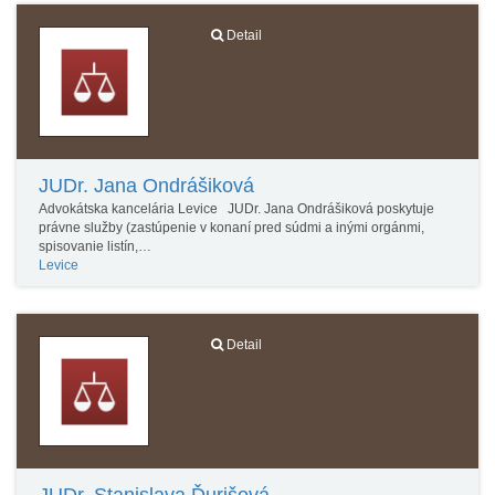
Detail
JUDr. Jana Ondrášiková
Advokátska kancelária Levice JUDr. Jana Ondrášiková poskytuje
právne služby (zastúpenie v konaní pred súdmi a inými orgánmi,
spisovanie listín,…
Levice
Detail