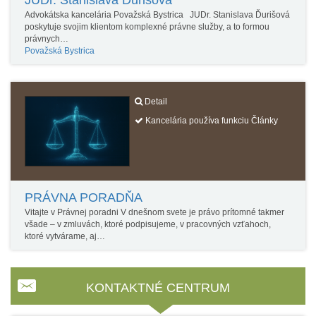
JUDr. Stanislava Ďurišová
Advokátska kancelária Považská Bystrica JUDr. Stanislava Ďurišová
poskytuje svojim klientom komplexné právne služby, a to formou
právnych…
Považská Bystrica
Detail
Kancelária používa funkciu Články
PRÁVNA PORADŇA
Vitajte v Právnej poradni V dnešnom svete je právo prítomné takmer
všade – v zmluvách, ktoré podpisujeme, v pracovných vzťahoch,
ktoré vytvárame, aj…
KONTAKTNÉ CENTRUM