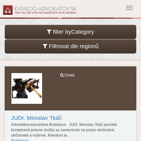
Toggl
navig
filter byCategory
Filtrovat dle regionů
Detail
JUDr. Miroslav Tkáč
Advokátna kancelária Bratislava JUDr. Miroslav Tkáč ponúká
komplexné právne služby so zamerením na právo obchodné,
občianské a rodinné. Klientom je…
Bratislava