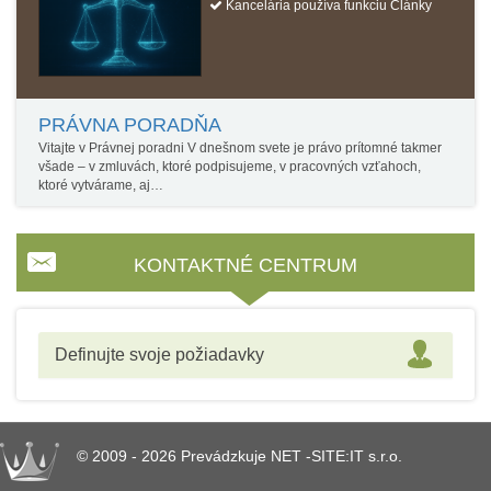
Kancelária používa funkciu Články
PRÁVNA PORADŇA
Vitajte v Právnej poradni V dnešnom svete je právo prítomné takmer
všade – v zmluvách, ktoré podpisujeme, v pracovných vzťahoch,
ktoré vytvárame, aj…
KONTAKTNÉ CENTRUM
Definujte svoje požiadavky
© 2009 - 2026 Prevádzkuje NET -SITE:IT s.r.o.