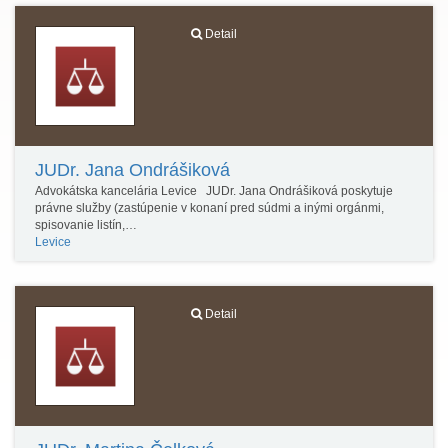
Detail
JUDr. Jana Ondrášiková
Advokátska kancelária Levice JUDr. Jana Ondrášiková poskytuje
právne služby (zastúpenie v konaní pred súdmi a inými orgánmi,
spisovanie listín,…
Levice
Detail