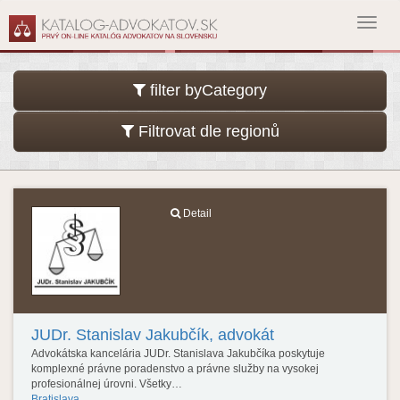
Toggl
navig
filter byCategory
Filtrovat dle regionů
Detail
JUDr. Stanislav Jakubčík, advokát
Advokátska kancelária JUDr. Stanislava Jakubčíka poskytuje
komplexné právne poradenstvo a právne služby na vysokej
profesionálnej úrovni. Všetky…
Bratislava