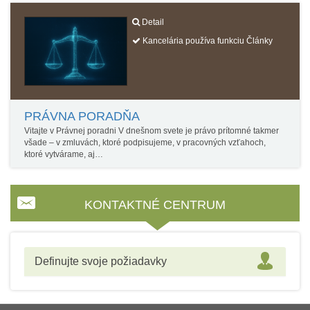
Detail
Kancelária používa funkciu Články
PRÁVNA PORADŇA
Vitajte v Právnej poradni V dnešnom svete je právo prítomné takmer
všade – v zmluvách, ktoré podpisujeme, v pracovných vzťahoch,
ktoré vytvárame, aj…
KONTAKTNÉ CENTRUM
Definujte svoje požiadavky