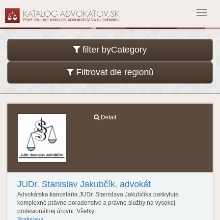
Toggl
navig
filter byCategory
Filtrovat dle regionů
Detail
JUDr. Stanislav Jakubčík, advokát
Advokátska kancelária JUDr. Stanislava Jakubčíka poskytuje
komplexné právne poradenstvo a právne služby na vysokej
profesionálnej úrovni. Všetky…
Bratislava