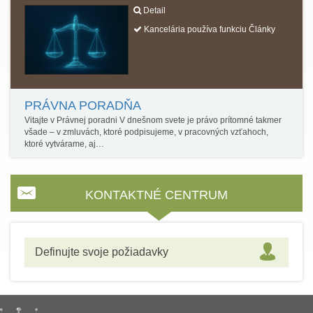
Detail
Kancelária používa funkciu Články
PRÁVNA PORADŇA
Vitajte v Právnej poradni V dnešnom svete je právo prítomné takmer
všade – v zmluvách, ktoré podpisujeme, v pracovných vzťahoch,
ktoré vytvárame, aj…
KONTAKTNÉ CENTRUM
Definujte svoje požiadavky