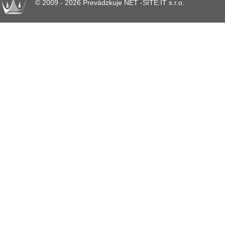
© 2009 - 2026 Prevádzkuje NET -SITE:IT s.r.o.