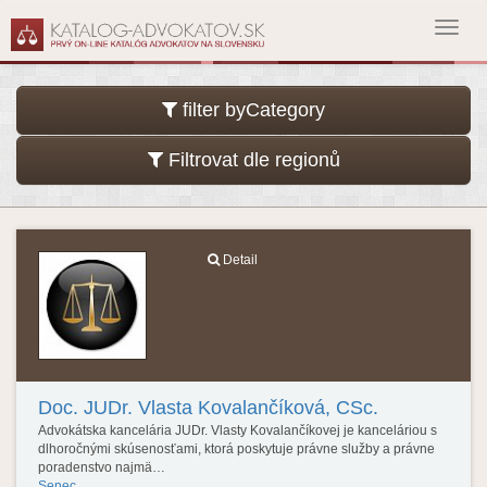
Toggl
navig
filter byCategory
Filtrovat dle regionů
Detail
Doc. JUDr. Vlasta Kovalančíková, CSc.
Advokátska kancelária JUDr. Vlasty Kovalančíkovej je kanceláriou s
dlhoročnými skúsenosťami, ktorá poskytuje právne služby a právne
poradenstvo najmä…
Senec