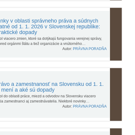
nky v oblasti správneho práva a súdnych
atné od 1. 1. 2026 v Slovenskej republike:
raktické dopady
l viacero zmien, ktoré sa dotýkajú fungovania verejnej správy,
 pred orgánmi štátu a tiež organizácie a vnútorného…
Autor:
PRÁVNA PORADŇA
rávo a zamestnanosť na Slovensku od 1. 1.
a mení a aké sú dopady
ol do oblasti práce, miezd a odvodov na Slovensku viacero
ítia zamestnanci aj zamestnávatelia. Niektoré novinky…
Autor:
PRÁVNA PORADŇA