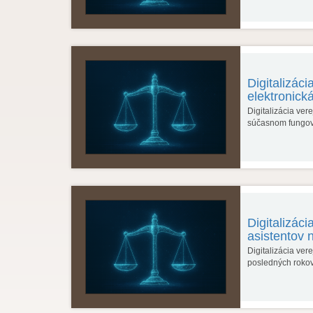
Digitalizác
elektronická
Digitalizácia ve
súčasnom fungova
Digitalizác
asistentov 
Digitalizácia ver
posledných roko