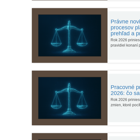
Právne novi
procesov pl
prehľad a p
Rok 2026 prinieso
pravidiel konaní
Pracovné p
2026: čo s
Rok 2026 prinies
zmien, ktoré poc