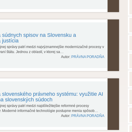
ia súdnych spisov na Slovensku a
 justícia
rejnej správy patrí medzi najvýznamnejšie modernizačné procesy v
ní štátu. Jednou z oblastí, v ktorej sa…
Autor:
PRÁVNA PORADŇA
ia slovenského právneho systému: využitie AI
na slovenských súdoch
ejnej správy patrí medzi najdôležitejšie reformné procesy
v. Moderné informačné technológie postupne menia spôsob…
Autor:
PRÁVNA PORADŇA