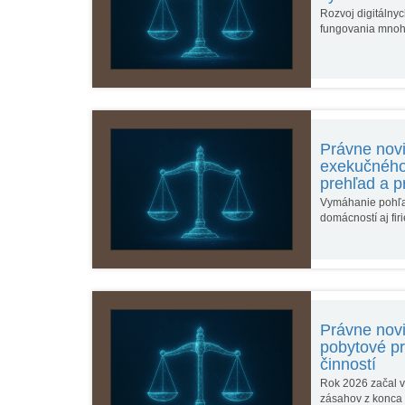
Rozvoj digitálny
fungovania mnohý
Právne novi
exekučného 
prehľad a p
Vymáhanie pohľad
domácností aj fir
Právne novi
pobytové pr
činností
Rok 2026 začal v
zásahov z konca r