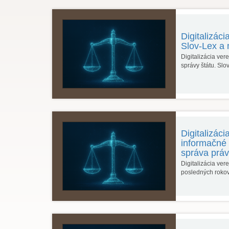
Digitalizác
Slov-Lex a
Digitalizácia ve
správy štátu. Sl
Digitalizác
informačné 
správa prá
Digitalizácia ver
posledných roko