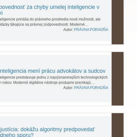
ovednosť za chyby umelej inteligencie v
xi
teligencie prináša do právneho prostredia nové možnosti, ale
otázky týkajúce sa právnej zodpovednosti. Moderné…
Autor:
PRÁVNA PORADŇA
nteligencia mení prácu advokátov a sudcov
teligencie predstavuje jednu z najvýznamnejších technologických
 rokov. Moderné digitálne nástroje postupne prenikajú…
Autor:
PRÁVNA PORADŇA
 justícia: dokážu algoritmy predpovedať
údneho sporu?