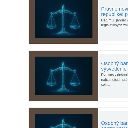
Právne novi
republike: 
Dátum 1. január 2
legislatívnych z
Osobný ban
vysvetlenie
Dve cesty riešen
najčastejších pr
čelí…
Osobný bank