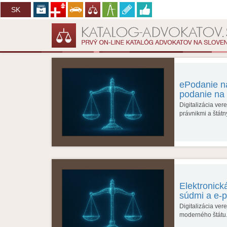
CZ
SK
ePodanie na
podanie na
Digitalizácia ve
právnikmi a štátn
Elektronick
súdmi a e-
Digitalizácia ver
moderného štátu