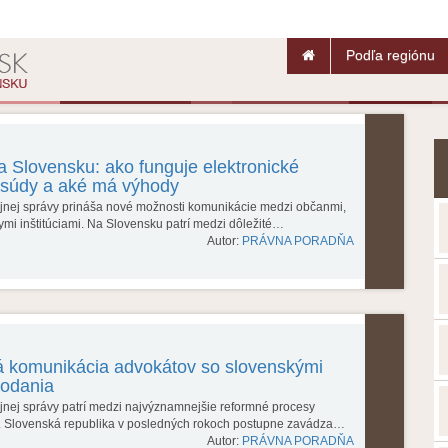
Podľa regiónu
 Slovensku: ako funguje elektronické
 súdy a aké má výhody
rejnej správy prináša nové možnosti komunikácie medzi občanmi,
ymi inštitúciami. Na Slovensku patrí medzi dôležité…
Autor:
PRÁVNA PORADŇA
á komunikácia advokátov so slovenskými
podania
ejnej správy patrí medzi najvýznamnejšie reformné procesy
. Slovenská republika v posledných rokoch postupne zavádza…
Autor:
PRÁVNA PORADŇA