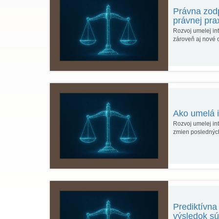
Právna zodp
právnej pra
Rozvoj umelej in
zároveň aj nové 
Ako umelá i
Rozvoj umelej in
zmien posledných
Prediktívna
výsledok s