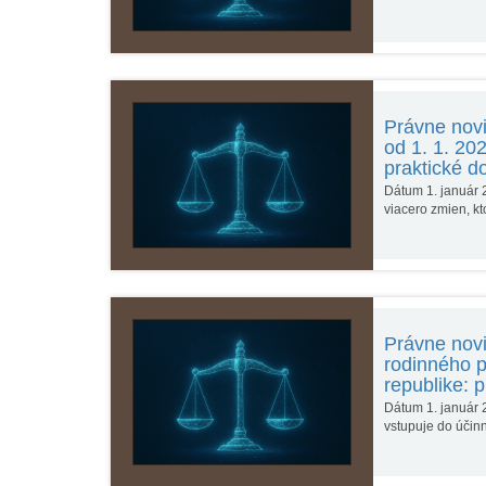
Právne novi
od 1. 1. 20
praktické d
Dátum 1. január 
viacero zmien, k
Právne novi
rodinného p
republike: 
Dátum 1. január 
vstupuje do účinn