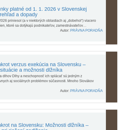
nky platné od 1. 1. 2026 v Slovenskej
prehľad a dopady
026 priniesol (a v niektorých oblastiach aj „dobehol“) viacero
mien, ktoré sa dotýkajú podnikateľov, zamestnávateľov…
Autor:
PRÁVNA PORADŇA
krot verzus exekúcia na Slovensku –
 situácie a možnosti dlžníka
ia dlhov Dlhy a neschopnosť ich splácať sú jedným z
ávnych aj sociálnych problémov súčasnosti. Mnoho Slovákov
Autor:
PRÁVNA PORADŇA
rot na Slovensku: Možnosti dlžníka –