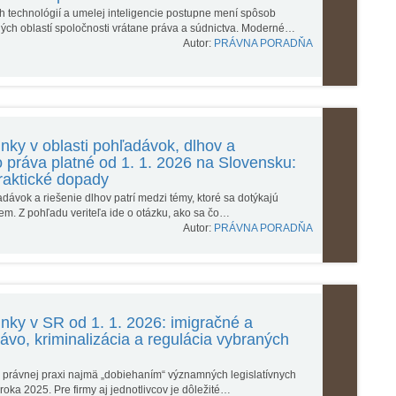
ch technológií a umelej inteligencie postupne mení spôsob
ch oblastí spoločnosti vrátane práva a súdnictva. Moderné…
Autor:
PRÁVNA PORADŇA
nky v oblasti pohľadávok, dlhov a
práva platné od 1. 1. 2026 na Slovensku:
raktické dopady
ávok a riešenie dlhov patrí medzi témy, ktoré sa dotýkajú
iem. Z pohľadu veriteľa ide o otázku, ako sa čo…
Autor:
PRÁVNA PORADŇA
nky v SR od 1. 1. 2026: imigračné a
ávo, kriminalizácia a regulácia vybraných
 právnej praxi najmä „dobiehaním“ významných legislatívnych
oka 2025. Pre firmy aj jednotlivcov je dôležité…