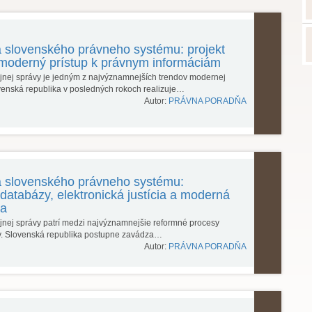
ia slovenského právneho systému: projekt
 moderný prístup k právnym informáciám
rejnej správy je jedným z najvýznamnejších trendov modernej
ovenská republika v posledných rokoch realizuje…
Autor:
PRÁVNA PORADŇA
ia slovenského právneho systému:
databázy, elektronická justícia a moderná
va
ejnej správy patrí medzi najvýznamnejšie reformné procesy
v. Slovenská republika postupne zavádza…
Autor:
PRÁVNA PORADŇA