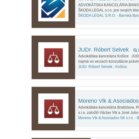
ADVOKÁTSKA KANCELÁRIA BANS
ŠKODA LEGAL s.r.o. pre svojich kli
ŠKODA LEGAL S.R.O. -
Banská Byst
JUDr. Róbert Selvek
D
Advokátska kancelária Košice JUDr.
najmä vo veciach konzultácie práv
JUDr. Róbert Selvek -
Košice
Moreno Vlk & Asociados
Advokátska kancelária Bratislava,
s.r.o. založili Václav Vlk a José Ju
Moreno Vlk & Asociados SK s.r.o. -
B