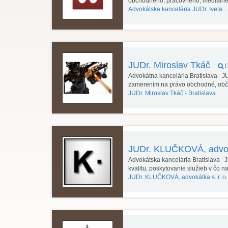
obchodného, pracovného, mediáln
Advokátska kancelária JUDr. Iveta…
JUDr. Miroslav Tkáč
D
Advokátna kancelária Bratislava J
zamerením na právo obchodné, obči
JUDr. Miroslav Tkáč -
Bratislava
JUDr. KLUČKOVÁ, advoká
Advokátska kancelária Bratislava J
kvalitu, poskytovanie služieb v čo n
JUDr. KLUČKOVÁ, advokátka s. r. o.