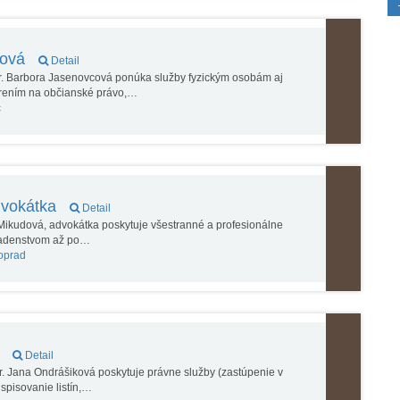
cová
Detail
. Barbora Jasenovcová ponúka služby fyzickým osobám aj
rením na občianské právo,…
c
dvokátka
Detail
ikudová, advokátka poskytuje všestranné a profesionálne
radenstvom až po…
oprad
á
Detail
 Jana Ondrášiková poskytuje právne služby (zastúpenie v
spisovanie listín,…