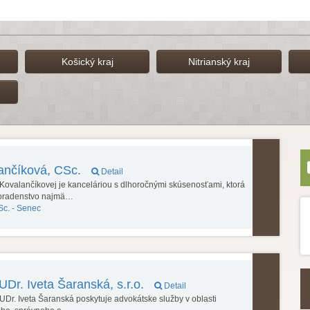
Košický kraj
Nitrianský kraj
lančíková, CSc.
Detail
 Kovalančíkovej je kanceláriou s dlhoročnými skúsenosťami, ktorá
poradenstvo najmä…
Sc. -
Senec
UDr. Iveta Šaranská, s.r.o.
Detail
Dr. Iveta Šaranská poskytuje advokátske služby v oblasti