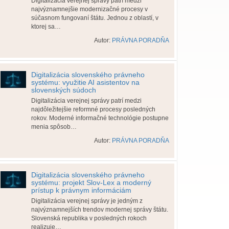
Digitalizácia verejnej správy patrí medzi
najvýznamnejšie modernizačné procesy v
súčasnom fungovaní štátu. Jednou z oblastí, v
ktorej sa…
Autor:
PRÁVNA PORADŇA
Digitalizácia slovenského právneho
systému: využitie AI asistentov na
slovenských súdoch
Digitalizácia verejnej správy patrí medzi
najdôležitejšie reformné procesy posledných
rokov. Moderné informačné technológie postupne
menia spôsob…
Autor:
PRÁVNA PORADŇA
Digitalizácia slovenského právneho
systému: projekt Slov-Lex a moderný
prístup k právnym informáciám
Digitalizácia verejnej správy je jedným z
najvýznamnejších trendov modernej správy štátu.
Slovenská republika v posledných rokoch
realizuje…