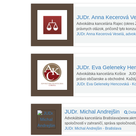
JUDr. Anna Kecerová Ve
Advokátna kancelária Rajec (okres 
právnych otázok, pričomž tyto konz
JUDr. Anna Kecerová Veselá, advok
JUDr. Eva Geleneky He
Advokátska kancelária Košice JUDr.
právo občianske a obchodné. Každý
JUDr. Eva Geleneky Hencovská -
Ko
JUDr. Michal Andrejšin
Deta
Advokátska kancelária Bratislava(www.akm
spoločností v zahraničí, správa spoločnost
JUDr. Michal Andrejšin -
Bratislava