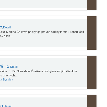
Detail
r. Martina Čelková poskytuje právne služby formou konzultácií,
tov a ich…
ová
Detail
trica JUDr. Stanislava Ďurišová poskytuje svojim klientom
mou právnych…
á Bystrica
Detail