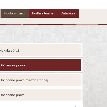
Podľa služieb
Podľa situácie
Databáza
Nekalá súťaž
Ochrana ho
Občianske právo
Ochrana os
Obchodné právo medzinárodnej
Ochrana o
Ochrana p
Obchodné právo
vlastníctva