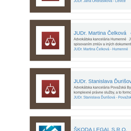
JUDr. Jana Ondrášiková -
Levice
JUDr. Martina Čelková
Advokátska kancelária Humenné JUD
spisovaním zmlúv a iných dokumen
JUDr. Martina Čelková -
Humenné
JUDr. Stanislava Ďuriš
Advokátska kancelária Považská Bys
komplexné právne služby, a to for
JUDr. Stanislava Ďurišová -
Považsk
ŠKODA LEGAL S.R.O.