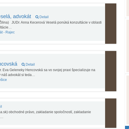
selá, advokát
Detail
Žilina) JUDr. Anna Kecerová Veselá ponúká konzultácie v oblasti
ultácie…
át -
Rajec
ncovská
Detail
 Eva Geleneky Hencovská sa vo svojej praxi špecializuje na
 náš advokát si teda…
šice
il
a.sk) obchodné právo, zakladanie spoločností, zakladanie
í,…