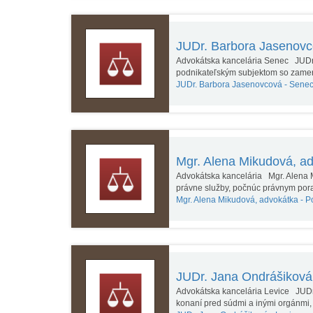
JUDr. Barbora Jasenov
Advokátska kancelária Senec JUDr
podnikateľským subjektom so zame
JUDr. Barbora Jasenovcová -
Sene
Mgr. Alena Mikudová, a
Advokátska kancelária Mgr. Alena M
právne služby, počnúc právnym po
Mgr. Alena Mikudová, advokátka -
P
JUDr. Jana Ondrášikov
Advokátska kancelária Levice JUDr.
konaní pred súdmi a inými orgánmi, 