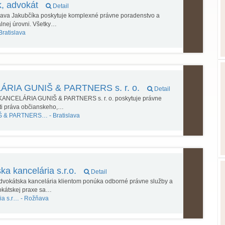
k, advokát
Detail
slava Jakubčíka poskytuje komplexné právne poradenstvo a
álnej úrovni. Všetky…
Bratislava
IA GUNIŠ & PARTNERS s. r. o.
Detail
ANCELÁRIA GUNIŠ & PARTNERS s. r. o. poskytuje právne
sti práva občianskeho,…
Š & PARTNERS… -
Bratislava
a kancelária s.r.o.
Detail
vokátska kancelária klientom ponúka odborné právne služby a
okátskej praxe sa…
ia s.r… -
Rožňava