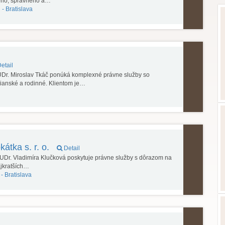
eho, správneho a…
 -
Bratislava
etail
UDr. Miroslav Tkáč ponúká komplexné právne služby so
anské a rodinné. Klientom je…
tka s. r. o.
Detail
UDr. Vladimíra Klučková poskytuje právne služby s dôrazom na
ajkratších…
 -
Bratislava