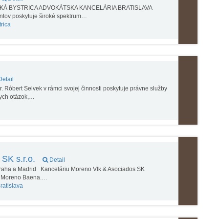
KÁ BYSTRICA ADVOKÁTSKA KANCELÁRIA BRATISLAVA
entov poskytuje široké spektrum…
rica
etail
 Róbert Selvek v rámci svojej činnosti poskytuje právne služby
nych otázok,…
 SK s.r.o.
Detail
 Praha a Madrid Kanceláriu Moreno Vlk & Asociados SK
lio Moreno Baena.…
ratislava