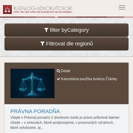
Toggl
navig
filter byCategory
Filtrovat dle regionů
Detail
Kancelária používa funkciu Články
PRÁVNA PORADŇA
Vitajte v Právnej poradni V dnešnom svete je právo prítomné takmer
všade – v zmluvách, ktoré podpisujeme, v pracovných vzťahoch,
ktoré vytvárame, aj…