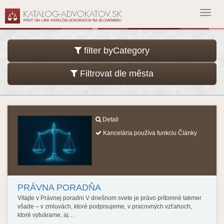
Toggl
navig
filter byCategory
Filtrovat dle města
Detail
Kancelária používa funkciu Články
PRÁVNA PORADŇA
Vitajte v Právnej poradni V dnešnom svete je právo prítomné takmer
všade – v zmluvách, ktoré podpisujeme, v pracovných vzťahoch,
ktoré vytvárame, aj…