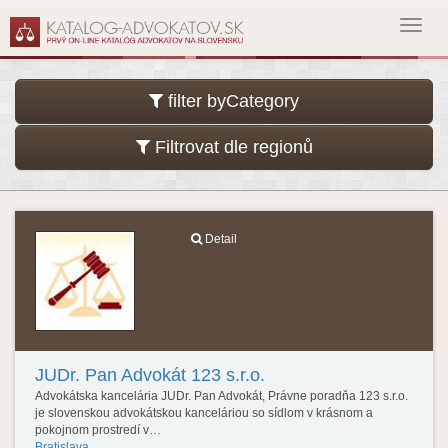
Toggl
navig
filter byCategory
Filtrovat dle regionů
Detail
JUDr. Pan Advokát 123 s.r.o.
Advokátska kancelária JUDr. Pan Advokát, Právne poradňa 123 s.r.o.
je slovenskou advokátskou kanceláriou so sídlom v krásnom a
pokojnom prostredí v…
Bratislava