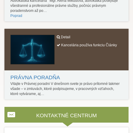
Advokátska kancelária Mgr. Alena Mikudová, advokátka poskytuje
všestranné a profesionálne právne služby, počnúc právnym
poradenstvom až po…
Poprad
Detail
Kancelária používa funkciu Články
PRÁVNA PORADŇA
Vitajte v Právnej poradni V dnešnom svete je právo prítomné takmer
všade – v zmluvách, ktoré podpisujeme, v pracovných vzťahoch,
ktoré vytvárame, aj…
KONTAKTNÉ CENTRUM