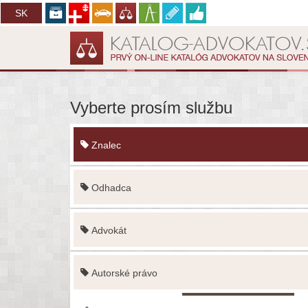
CZ
SK
Vyberte prosím službu
Znalec
Odhadca
Advokát
Autorské právo