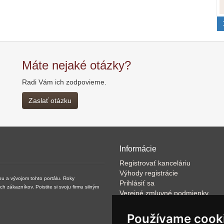
Máte nejaké otázky?
Radi Vám ich zodpovieme.
Zaslať otázku
Informácie
Registrovať kanceláriu
Výhody registrácie
ou a vývojom tohto portálu. Roky
Prihlásiť sa
zákazníkov. Poistite si svoju firmu silným
Verejné zmluvné podmienky
Klientské podmienky prevádzkov
VOP
Používame cook
FAQ