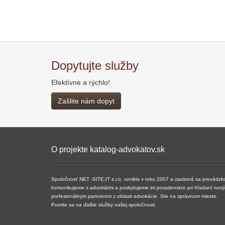
Dopytujte služby
Efektívne a rýchlo!
Zašlite nám dopyt
O projekte katalog-advokatov.sk
Spoločnosť NET -SITE:IT s.r.o. vznikla v roku 2007 a ​​zaoberá sa prevádzk
komunikujeme s advokátmi a poskytujeme im poradenstvo pri hľadaní nových 
profesionálnym partnerom z oblasti advokácie. Ste na správnom mieste.
Pozrite sa na ďalšie služby našej spoločnosti.