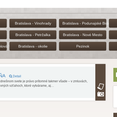
Bratislava - Vinohrady
Bratislava - Podunajské Biskupic
Bratislava - Petržalka
Bratislava - Nové Mesto
 Nová Ves
Bratislava - okolie
Pezinok
DŇA
Detail
V dnešnom svete je právo prítomné takmer všade – v zmluvách,
ovných vzťahoch, ktoré vytvárame, aj…