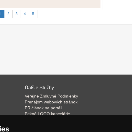
1
2
3
4
5
Ďalšie Služby
Verejné Zmluvné Podmienky
Prenájom webových stránok
PR článok na portáli
Pekné LOGO kancelárie
ateľa
Napíšeme odborný text
Školenie predaja
ies
Databázový software k prenájmu