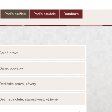
Podľa služieb
Podľa situácie
Databáza
Colné právo
Devízové p
Dane, poplatky
Dražby
Dedičské právo, závety
Elektronick
Deti neplnoleté, starostlivosť, výživné
Energetika