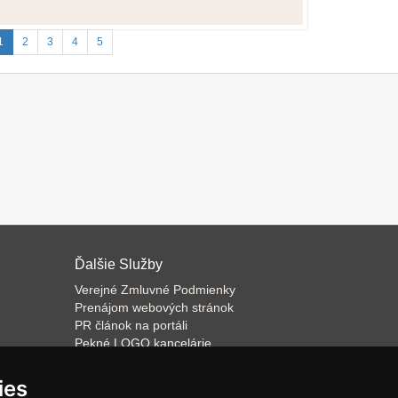
1
2
3
4
5
Ďalšie Služby
Verejné Zmluvné Podmienky
Prenájom webových stránok
PR článok na portáli
Pekné LOGO kancelárie
ateľa
Napíšeme odborný text
Školenie predaja
ies
Databázový software k prenájmu