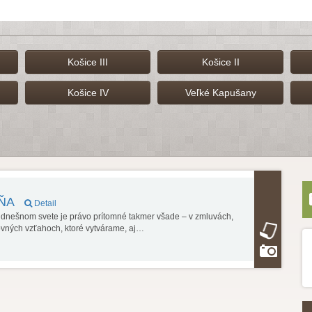
Košice III
Košice II
Košice IV
Veľké Kapušany
DŇA
Detail
V dnešnom svete je právo prítomné takmer všade – v zmluvách,
ovných vzťahoch, ktoré vytvárame, aj…