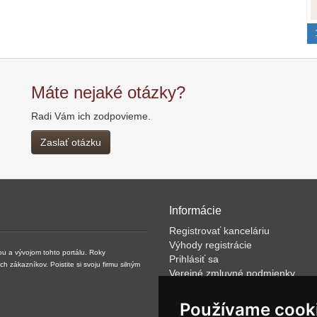
Máte nejaké otázky?
Radi Vám ich zodpovieme.
Zaslať otázku
Informácie
Registrovať kanceláriu
Výhody registrácie
ou a vývojom tohto portálu. Roky
Prihlásiť sa
zákazníkov. Poistite si svoju firmu silným
Verejné zmluvné podmienky
Klientské podmienky prevádzkov
VOP
Používame cook
FAQ