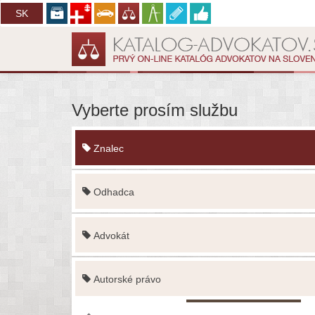
CZ
SK
Vyberte prosím službu
Znalec
Odhadca
Advokát
Autorské právo