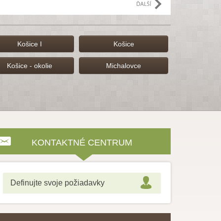
Košice I
Košice
Košice - okolie
Michalovce
KONTAKTNÉ CENTRUM
Definujte svoje požiadavky