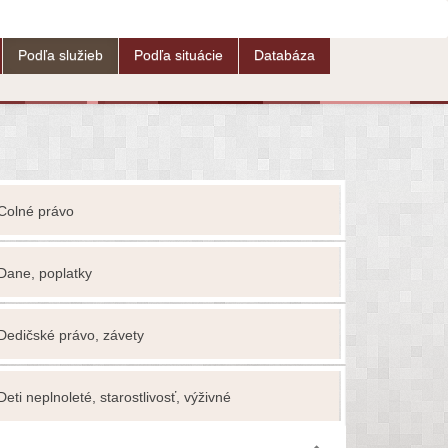
Podľa služieb
Podľa situácie
Databáza
Colné právo
Devízové p
Dane, poplatky
Dražby
Dedičské právo, závety
Elektronick
Deti neplnoleté, starostlivosť, výživné
Energetika