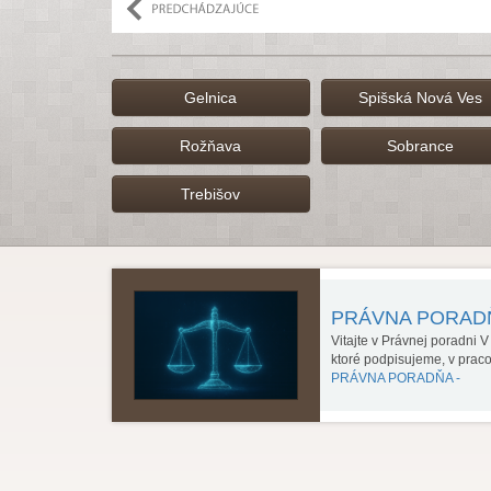
Gelnica
Spišská Nová Ves
Rožňava
Sobrance
Trebišov
PRÁVNA PORA
Vitajte v Právnej poradni 
ktoré podpisujeme, v prac
PRÁVNA PORADŇA -