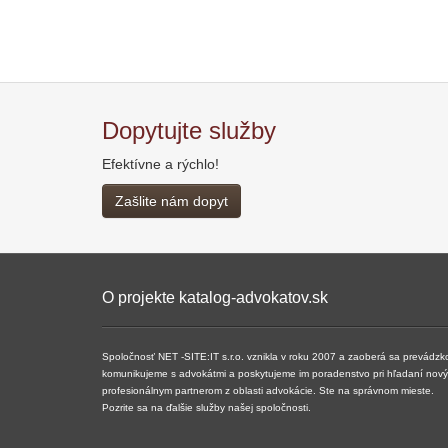
Dopytujte služby
Efektívne a rýchlo!
Zašlite nám dopyt
O projekte katalog-advokatov.sk
Spoločnosť NET -SITE:IT s.r.o. vznikla v roku 2007 a ​​zaoberá sa prevádzk
komunikujeme s advokátmi a poskytujeme im poradenstvo pri hľadaní nových 
profesionálnym partnerom z oblasti advokácie. Ste na správnom mieste.
Pozrite sa na ďalšie služby našej spoločnosti.