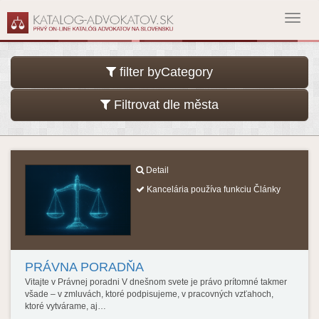
Toggl
navig
filter byCategory
Filtrovat dle města
Detail
Kancelária používa funkciu Články
PRÁVNA PORADŇA
Vitajte v Právnej poradni V dnešnom svete je právo prítomné takmer
všade – v zmluvách, ktoré podpisujeme, v pracovných vzťahoch,
ktoré vytvárame, aj…