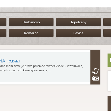
Hurbanovo
Topoľčany
Komárno
Levice
DŇA
Detail
V dnešnom svete je právo prítomné takmer všade – v zmluvách,
ovných vzťahoch, ktoré vytvárame, aj…