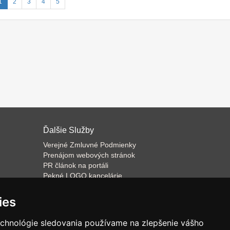
1
2
3
4
5
Ďalšie Služby
Verejné Zmluvné Podmienky
Prenájom webových stránok
PR článok na portáli
Pekné LOGO kancelárie
ateľa
Napíšeme odborný text
Školenie predaja
ies
Databázový software k prenájmu
echnológie sledovania používame na zlepšenie vášho