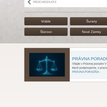
Vráble
Šurany
Štúrovo
Nové Zámky
PRÁVNA PORA
Vitajte v Právnej poradni 
ktoré podpisujeme, v prac
PRÁVNA PORADŇA -