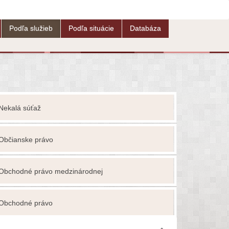
Podľa služieb
Podľa situácie
Databáza
Nekalá súťaž
Ochrana ho
Občianske právo
Ochrana os
Obchodné právo medzinárodnej
Ochrana o
Ochrana p
Obchodné právo
vlastníctva