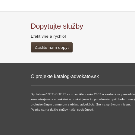
Dopytujte služby
Efektívne a rýchlo!
Zašlite nám dopyt
O projekte katalog-advokatov.sk
Spoločnosť NET -SITE:IT s.r.o. vznikla v roku 2007 a ​​zaoberá sa prevádzk
komunikujeme s advokátmi a poskytujeme im poradenstvo pri hľadaní nových 
profesionálnym partnerom z oblasti advokácie. Ste na správnom mieste.
Pozrite sa na ďalšie služby našej spoločnosti.