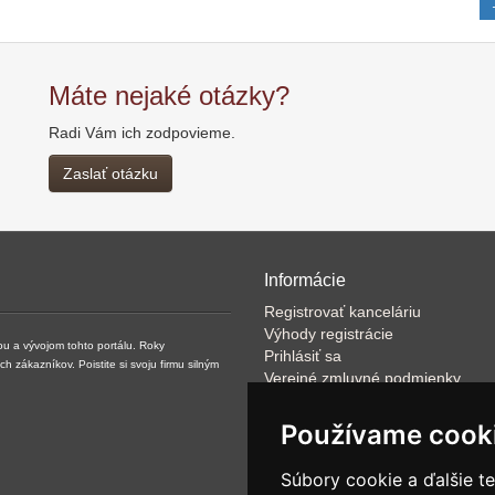
Máte nejaké otázky?
Radi Vám ich zodpovieme.
Zaslať otázku
Informácie
Registrovať kanceláriu
Výhody registrácie
ou a vývojom tohto portálu. Roky
Prihlásiť sa
zákazníkov. Poistite si svoju firmu silným
Verejné zmluvné podmienky
Klientské podmienky prevádzkov
VOP
Používame cook
FAQ
Články
Súbory cookie a ďalšie t
Rýchle vyhľadávanie