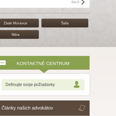
Zlaté Moravce
Šaľa
Nitra
KONTAKTNÉ CENTRUM
Definujte svoje požiadavky
Články našich advokátov