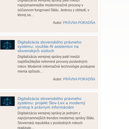
Digitalizácia verejnej správy patrí medzi
najvýznamnejšie modernizačné procesy v
súčasnom fungovaní štátu. Jednou z oblastí, v
ktorej sa…
Autor:
PRÁVNA PORADŇA
Digitalizácia slovenského právneho
systému: využitie AI asistentov na
slovenských súdoch
Digitalizácia verejnej správy patrí medzi
najdôležitejšie reformné procesy posledných
rokov. Moderné informačné technológie postupne
menia spôsob…
Autor:
PRÁVNA PORADŇA
Digitalizácia slovenského právneho
systému: projekt Slov-Lex a moderný
prístup k právnym informáciám
Digitalizácia verejnej správy je jedným z
najvýznamnejších trendov modernej správy štátu.
Slovenská republika v posledných rokoch
realizuje…