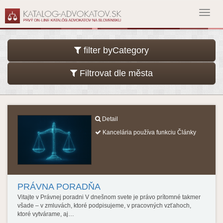
Toggl
navig
filter byCategory
Filtrovat dle města
Detail
Kancelária používa funkciu Články
PRÁVNA PORADŇA
Vitajte v Právnej poradni V dnešnom svete je právo prítomné takmer
všade – v zmluvách, ktoré podpisujeme, v pracovných vzťahoch,
ktoré vytvárame, aj…