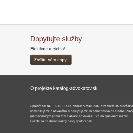
Dopytujte služby
Efektívne a rýchlo!
Zašlite nám dopyt
O projekte katalog-advokatov.sk
Spoločnosť NET -SITE:IT s.r.o. vznikla v roku 2007 a ​​zaoberá sa prevádzk
komunikujeme s advokátmi a poskytujeme im poradenstvo pri hľadaní nových 
profesionálnym partnerom z oblasti advokácie. Ste na správnom mieste.
Pozrite sa na ďalšie služby našej spoločnosti.