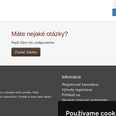
Máte nejaké otázky?
Radi Vám ich zodpovieme.
Zaslať otázku
Informácie
Registrovať kanceláriu
Výhody registrácie
ou a vývojom tohto portálu. Roky
Prihlásiť sa
zákazníkov. Poistite si svoju firmu silným
Verejné zmluvné podmienky
Klientské podmienky prevádzkov
VOP
Používame cook
FAQ