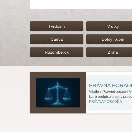
Tvrdošín
Vrútky
Čadca
Dolný Kubín
Ružomberok
Žilina
PRÁVNA PORA
Vitajte v Právnej poradni 
ktoré podpisujeme, v prac
PRÁVNA PORADŇA -