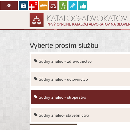
CZ
SK
Vyberte prosím službu
Súdny znalec - zdravotníctvo
Súdny znalec - účtovníctvo
Súdny znalec - strojárstvo
Súdny znalec- stavebníctvo