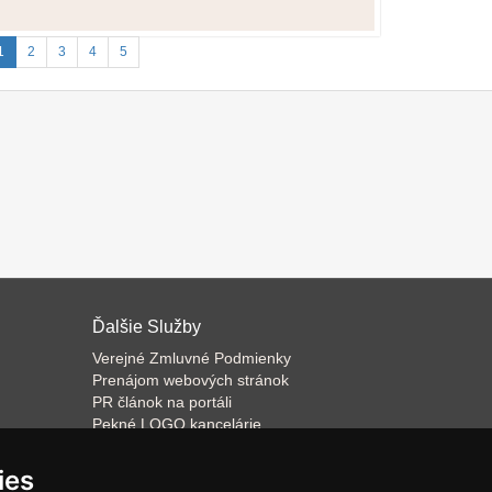
1
2
3
4
5
Ďalšie Služby
Verejné Zmluvné Podmienky
Prenájom webových stránok
PR článok na portáli
Pekné LOGO kancelárie
ateľa
Napíšeme odborný text
Školenie predaja
ies
Databázový software k prenájmu