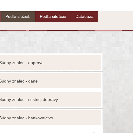
Podľa služieb
Podľa situácie
Databáza
Súdny znalec - doprava
Znalec
Súdny znalec - dane
Odhadca
Súdny znalec - cestnej dopravy
Advokát
Súdny znalec - bankovníctvo
Autorské p