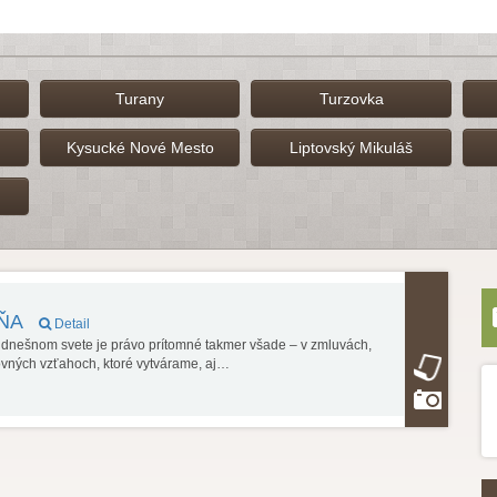
Turany
Turzovka
Kysucké Nové Mesto
Liptovský Mikuláš
DŇA
Detail
V dnešnom svete je právo prítomné takmer všade – v zmluvách,
ovných vzťahoch, ktoré vytvárame, aj…