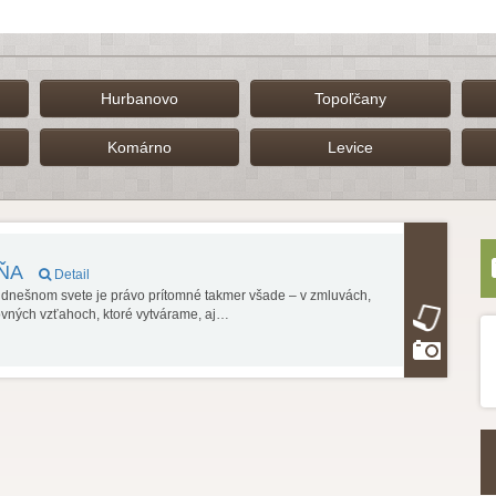
Hurbanovo
Topoľčany
Komárno
Levice
DŇA
Detail
V dnešnom svete je právo prítomné takmer všade – v zmluvách,
ovných vzťahoch, ktoré vytvárame, aj…