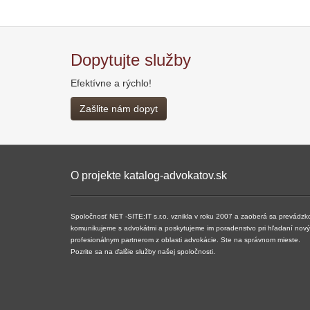
Dopytujte služby
Efektívne a rýchlo!
Zašlite nám dopyt
O projekte katalog-advokatov.sk
Spoločnosť NET -SITE:IT s.r.o. vznikla v roku 2007 a ​​zaoberá sa prevádzk
komunikujeme s advokátmi a poskytujeme im poradenstvo pri hľadaní nových 
profesionálnym partnerom z oblasti advokácie. Ste na správnom mieste.
Pozrite sa na ďalšie služby našej spoločnosti.