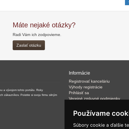
Máte nejaké otázky?
Radi Vám ich zodpovieme.
Zaslať otázku
Informácie
Registrovať kanceláriu
Výhody registrácie
ou a vývojom tohto portálu. Roky
Prihlásiť sa
zákazníkov. Poistite si svoju firmu silným
Verejné zmluvné podmienky
Klientské podmienky prevádzkov
VOP
Používame cook
FAQ
Články
Súbory cookie a ďalšie t
Rýchle vyhľadávanie