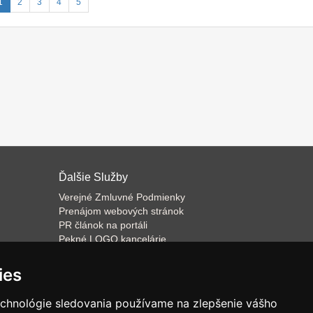
1
2
3
4
5
Ďalšie Služby
Verejné Zmluvné Podmienky
Prenájom webových stránok
PR článok na portáli
Pekné LOGO kancelárie
ateľa
Napíšeme odborný text
Školenie predaja
ies
Databázový software k prenájmu
echnológie sledovania používame na zlepšenie vášho