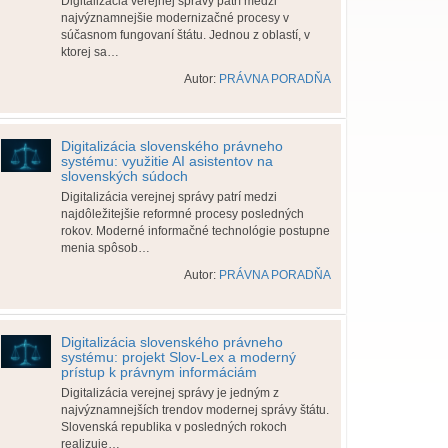
Digitalizácia verejnej správy patrí medzi
najvýznamnejšie modernizačné procesy v
súčasnom fungovaní štátu. Jednou z oblastí, v
ktorej sa…
Autor:
PRÁVNA PORADŇA
Digitalizácia slovenského právneho
systému: využitie AI asistentov na
slovenských súdoch
Digitalizácia verejnej správy patrí medzi
najdôležitejšie reformné procesy posledných
rokov. Moderné informačné technológie postupne
menia spôsob…
Autor:
PRÁVNA PORADŇA
Digitalizácia slovenského právneho
systému: projekt Slov-Lex a moderný
prístup k právnym informáciám
Digitalizácia verejnej správy je jedným z
najvýznamnejších trendov modernej správy štátu.
Slovenská republika v posledných rokoch
realizuje…