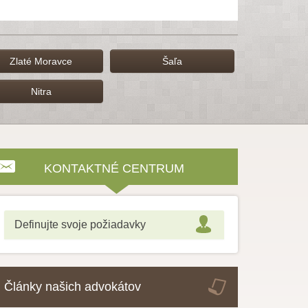
Zlaté Moravce
Šaľa
Nitra
KONTAKTNÉ CENTRUM
Definujte svoje požiadavky
Články našich advokátov