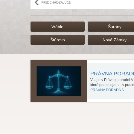
Vráble
Šurany
Štúrovo
Nové Zámky
PRÁVNA PORA
Vitajte v Právnej poradni 
ktoré podpisujeme, v prac
PRÁVNA PORADŇA -