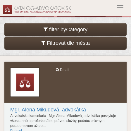
Toggl
navig
filter byCategory
Filtrovat dle města
Detail
Mgr. Alena Mikudová, advokátka
Advokátska kancelária Mgr. Alena Mikudová, advokátka poskytuje
všestranné a profesionálne právne služby, počnúc právnym
poradenstvom až po…
Poprad