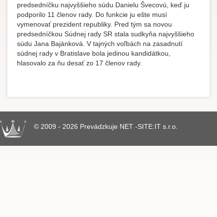
predsedníčku najvyššieho súdu Danielu Švecovú, keď ju
podporilo 11 členov rady. Do funkcie ju ešte musí
vymenovať prezident republiky. Pred tým sa novou
predsedníčkou Súdnej rady SR stala sudkyňa najvyššieho
súdu Jana Bajánková. V tajných voľbách na zasadnutí
súdnej rady v Bratislave bola jedinou kandidátkou,
hlasovalo za ňu desať zo 17 členov rady.
© 2009 - 2026 Prevádzkuje NET -SITE:IT s.r.o.