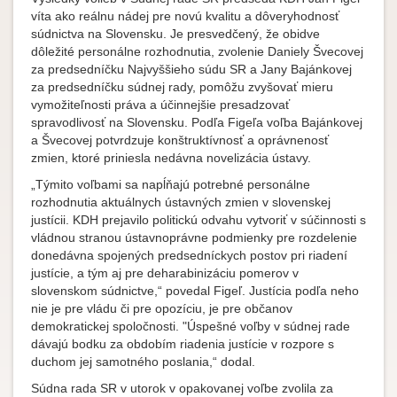
víta ako reálnu nádej pre novú kvalitu a dôveryhodnosť
súdnictva na Slovensku. Je presvedčený, že obidve
dôležité personálne rozhodnutia, zvolenie Daniely Švecovej
za predsedníčku Najvyššieho súdu SR a Jany Bajánkovej
za predsedníčku súdnej rady, pomôžu zvyšovať mieru
vymožiteľnosti práva a účinnejšie presadzovať
spravodlivosť na Slovensku. Podľa Figeľa voľba Bajánkovej
a Švecovej potvrdzuje konštruktívnosť a oprávnenosť
zmien, ktoré priniesla nedávna novelizácia ústavy.
„Týmito voľbami sa napĺňajú potrebné personálne
rozhodnutia aktuálnych ústavných zmien v slovenskej
justícii. KDH prejavilo politickú odvahu vytvoriť v súčinnosti s
vládnou stranou ústavnoprávne podmienky pre rozdelenie
donedávna spojených predsedníckych postov pri riadení
justície, a tým aj pre deharabinizáciu pomerov v
slovenskom súdnictve,“ povedal Figeľ. Justícia podľa neho
nie je pre vládu či pre opozíciu, je pre občanov
demokratickej spoločnosti. "Úspešné voľby v súdnej rade
dávajú bodku za obdobím riadenia justície v rozpore s
duchom jej samotného poslania,“ dodal.
Súdna rada SR v utorok v opakovanej voľbe zvolila za