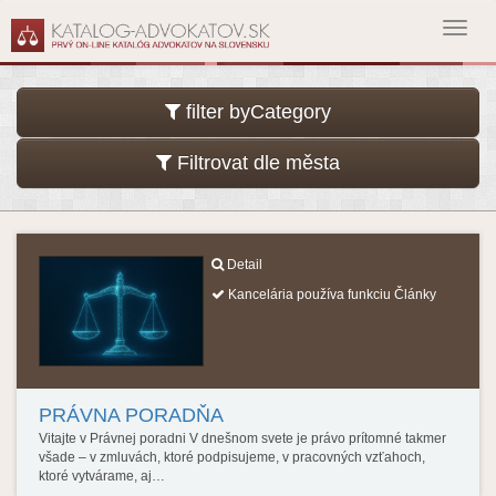
Toggl
navig
filter byCategory
Filtrovat dle města
Detail
Kancelária používa funkciu Články
PRÁVNA PORADŇA
Vitajte v Právnej poradni V dnešnom svete je právo prítomné takmer
všade – v zmluvách, ktoré podpisujeme, v pracovných vzťahoch,
ktoré vytvárame, aj…