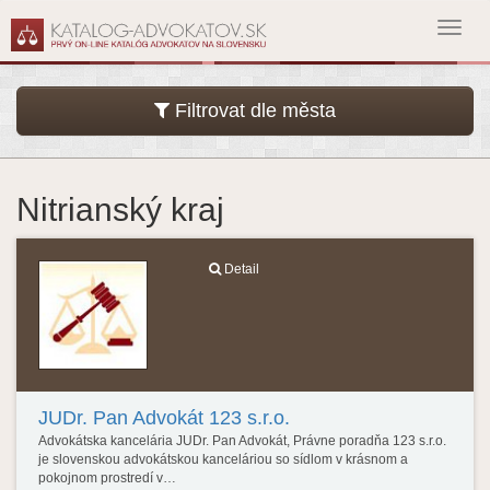
Toggl
navig
Filtrovat dle města
Nitrianský kraj
Detail
JUDr. Pan Advokát 123 s.r.o.
Advokátska kancelária JUDr. Pan Advokát, Právne poradňa 123 s.r.o.
je slovenskou advokátskou kanceláriou so sídlom v krásnom a
pokojnom prostredí v…