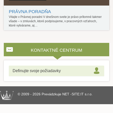
PRÁVNA PORADŇA
Vitajte v Právnej poradni V dnešnom svete je právo prítomné takmer
všade – v zmluvách, ktoré podpisujeme, v pracovných vzťahoch,
ktoré vytvárame, aj…
KONTAKTNÉ CENTRUM
Definujte svoje požiadavky
© 2009 - 2026 Prevádzkuje NET -SITE:IT s.r.o.