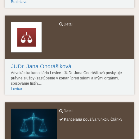
Bratislava
Detail
JUDr. Jana Ondrášiková
Advokátska kancelária Levice JUDr. Jana Ondrášiková poskytuje
právne služby (zastúpenie v konaní pred súdmi a inými orgánmi,
spisovanie listín,…
Levice
Detail
Kancelária používa funkciu Články