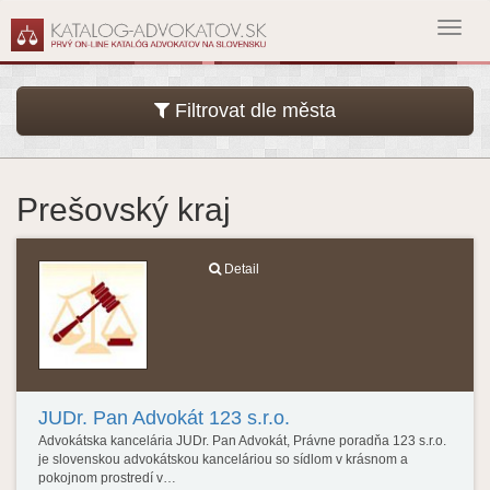
Toggl
navig
Filtrovat dle města
Prešovský kraj
Detail
JUDr. Pan Advokát 123 s.r.o.
Advokátska kancelária JUDr. Pan Advokát, Právne poradňa 123 s.r.o.
je slovenskou advokátskou kanceláriou so sídlom v krásnom a
pokojnom prostredí v…