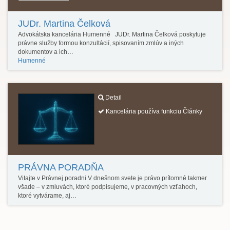
JUDr. Martina Čelková
Advokátska kancelária Humenné JUDr. Martina Čelková poskytuje
právne služby formou konzultácií, spisovaním zmlúv a iných
dokumentov a ich…
Humenné
Detail
Kancelária používa funkciu Články
PRÁVNA PORADŇA
Vitajte v Právnej poradni V dnešnom svete je právo prítomné takmer
všade – v zmluvách, ktoré podpisujeme, v pracovných vzťahoch,
ktoré vytvárame, aj…