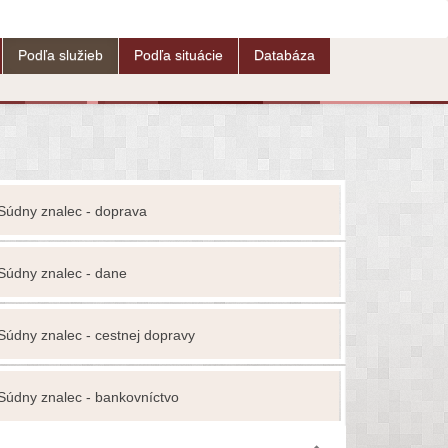
Podľa služieb
Podľa situácie
Databáza
Súdny znalec - doprava
Znalec
Súdny znalec - dane
Odhadca
Súdny znalec - cestnej dopravy
Advokát
Súdny znalec - bankovníctvo
Autorské p