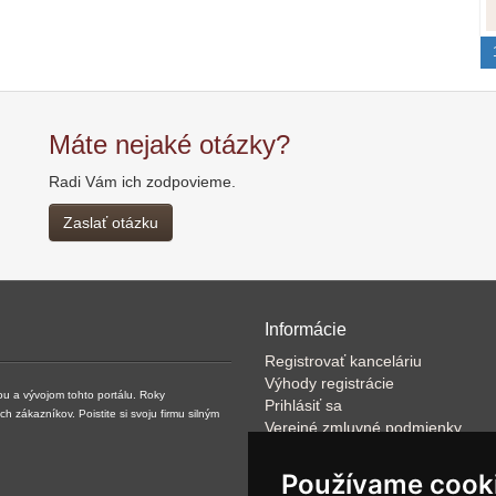
Máte nejaké otázky?
Radi Vám ich zodpovieme.
Zaslať otázku
Informácie
Registrovať kanceláriu
Výhody registrácie
ou a vývojom tohto portálu. Roky
Prihlásiť sa
zákazníkov. Poistite si svoju firmu silným
Verejné zmluvné podmienky
Klientské podmienky prevádzkov
VOP
Používame cook
FAQ