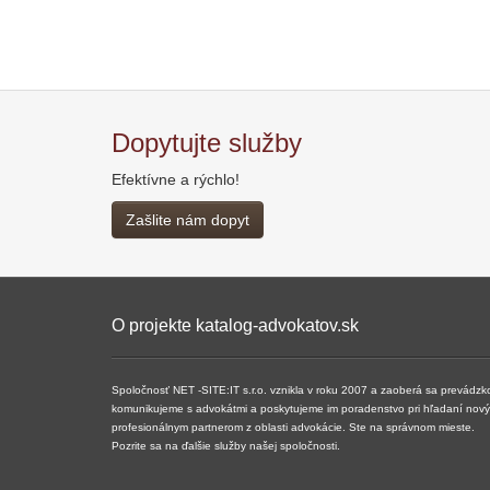
Dopytujte služby
Efektívne a rýchlo!
Zašlite nám dopyt
O projekte katalog-advokatov.sk
Spoločnosť NET -SITE:IT s.r.o. vznikla v roku 2007 a ​​zaoberá sa prevádzk
komunikujeme s advokátmi a poskytujeme im poradenstvo pri hľadaní nových 
profesionálnym partnerom z oblasti advokácie. Ste na správnom mieste.
Pozrite sa na ďalšie služby našej spoločnosti.