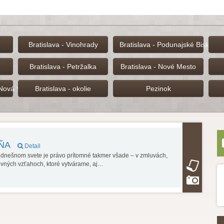
Bratislava - Vinohrady
Bratislava - Podunajské Biskupic
Bratislava - Petržalka
Bratislava - Nové Mesto
 Nová Ves
Bratislava - okolie
Pezinok
DŇA
Detail
V dnešnom svete je právo prítomné takmer všade – v zmluvách,
ovných vzťahoch, ktoré vytvárame, aj…