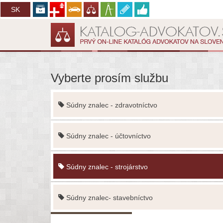
CZ
SK
Vyberte prosím službu
Súdny znalec - zdravotníctvo
Súdny znalec - účtovníctvo
Súdny znalec - strojárstvo
Súdny znalec- stavebníctvo