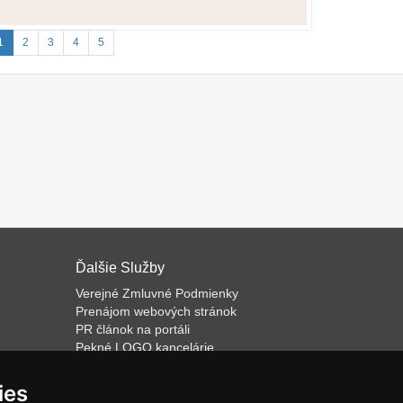
1
2
3
4
5
Ďalšie Služby
Verejné Zmluvné Podmienky
Prenájom webových stránok
PR článok na portáli
Pekné LOGO kancelárie
ateľa
Napíšeme odborný text
Školenie predaja
ies
Databázový software k prenájmu