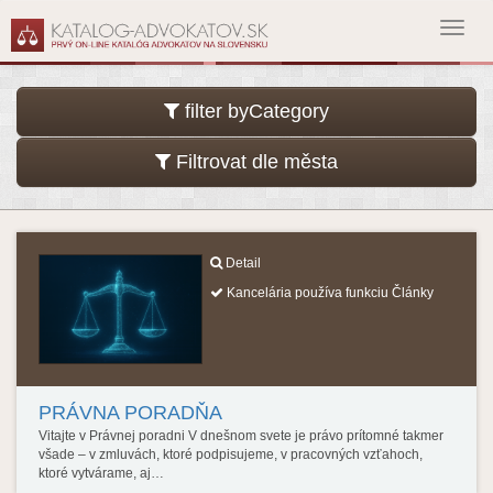
Toggl
navig
filter byCategory
Filtrovat dle města
Detail
Kancelária používa funkciu Články
PRÁVNA PORADŇA
Vitajte v Právnej poradni V dnešnom svete je právo prítomné takmer
všade – v zmluvách, ktoré podpisujeme, v pracovných vzťahoch,
ktoré vytvárame, aj…