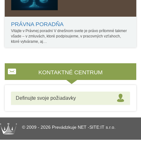
PRÁVNA PORADŇA
Vitajte v Právnej poradni V dnešnom svete je právo prítomné takmer
všade – v zmluvách, ktoré podpisujeme, v pracovných vzťahoch,
ktoré vytvárame, aj…
KONTAKTNÉ CENTRUM
Definujte svoje požiadavky
© 2009 - 2026 Prevádzkuje NET -SITE:IT s.r.o.