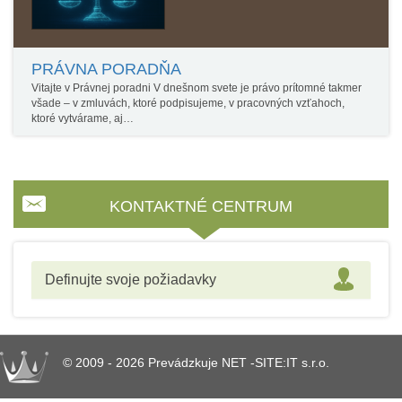
PRÁVNA PORADŇA
Vitajte v Právnej poradni V dnešnom svete je právo prítomné takmer
všade – v zmluvách, ktoré podpisujeme, v pracovných vzťahoch,
ktoré vytvárame, aj…
KONTAKTNÉ CENTRUM
Definujte svoje požiadavky
© 2009 - 2026 Prevádzkuje NET -SITE:IT s.r.o.