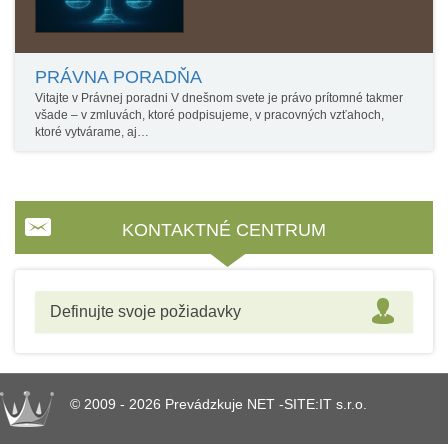
PRÁVNA PORADŇA
Vitajte v Právnej poradni V dnešnom svete je právo prítomné takmer
všade – v zmluvách, ktoré podpisujeme, v pracovných vzťahoch,
ktoré vytvárame, aj…
KONTAKTNÉ CENTRUM
Definujte svoje požiadavky
© 2009 - 2026 Prevádzkuje NET -SITE:IT s.r.o.